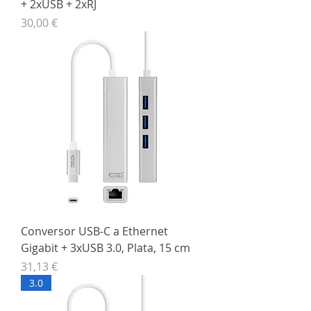
+ 2xUSB + 2xRJ
Precio
30,00 €
Conversor USB-C a Ethernet
Gigabit + 3xUSB 3.0, Plata, 15 cm
Precio
31,13 €
3.0