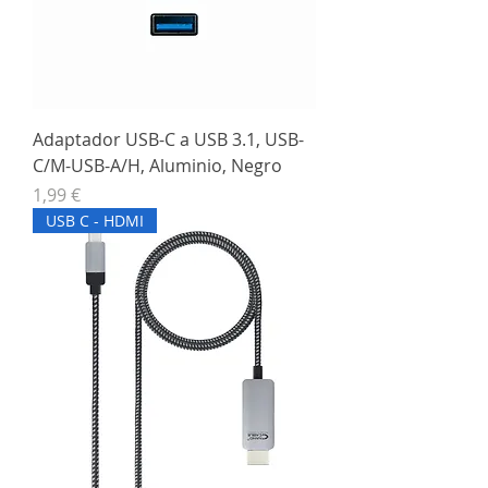
Adaptador USB-C a USB 3.1, USB-
C/M-USB-A/H, Aluminio, Negro
Precio
1,99 €
USB C - HDMI