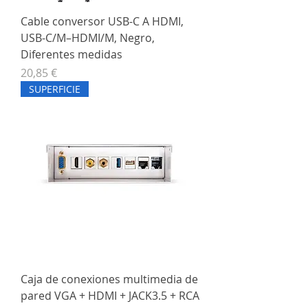
Cable conversor USB-C A HDMI,
USB-C/M–HDMI/M, Negro,
Diferentes medidas
Precio
20,85 €
SUPERFICIE
Caja de conexiones multimedia de
pared VGA + HDMI + JACK3.5 + RCA