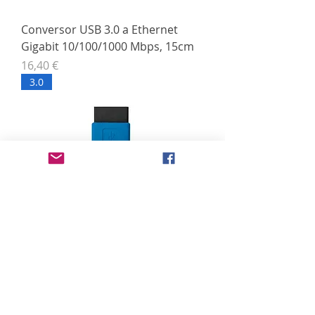
Conversor USB 3.0 a Ethernet
Gigabit 10/100/1000 Mbps, 15cm
Precio
16,40 €
3.0
Adaptador USB 3.0, tipo A/H-A/H,
Azul
Precio
2,45 €