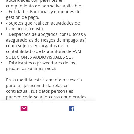
autoridades competentes en
cumplimiento de normativa aplicable.
- Entidades Bancarias y entidades de
gestión de pago.
- Sujetos que realicen actividades de
transporte o envío.
- Despachos de abogados, consultoras y
aseguradoras de riesgos de impago, así
como sujetos encargados de la
contabilidad o de la auditoria de AVM
SOLUCIONES AUDIOVISUALES SL .
- Fabricantes o proveedores de los
productos suministrados.
En la medida estrictamente necesaria
para la ejecución de la relación
contractual, sus datos personales
pueden cederse a terceros enumerados
a continuación, ubicados tanto dentro de
la Unión Europea como fuera de la
misma. En el caso de transferencia fuera
de la UE ésta estará regulada por
contratos específicos diseñados para
exigir que el destinatario cumpla con las