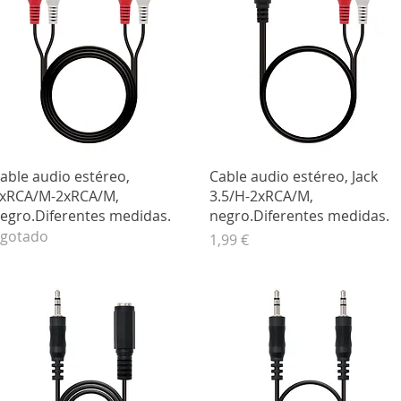
Vista rápida
Vista rápida
able audio estéreo,
Cable audio estéreo, Jack
xRCA/M-2xRCA/M,
3.5/H-2xRCA/M,
egro.Diferentes medidas.
negro.Diferentes medidas.
gotado
Precio
1,99 €