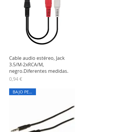
Vista rápida
Cable audio estéreo, Jack
3.5/M-2xRCA/M,
negro.Diferentes medidas.
Precio
0,94 €
BAJO PEDIDO