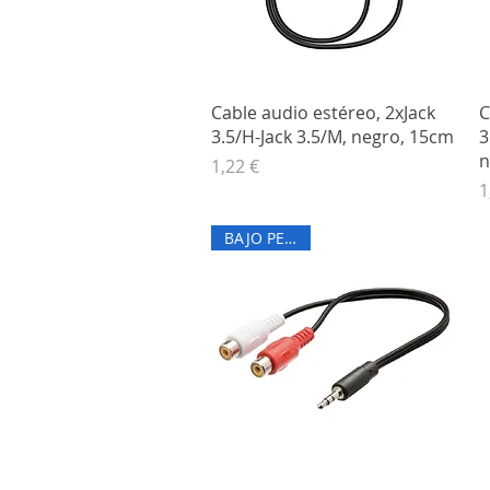
Vista rápida
Cable audio estéreo, 2xJack
C
3.5/H-Jack 3.5/M, negro, 15cm
3
n
Precio
1,22 €
P
1
BAJO PEDIDO