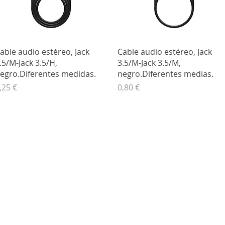
Vista rápida
Vista rápida
able audio estéreo, Jack
Cable audio estéreo, Jack
.5/M-Jack 3.5/H,
3.5/M-Jack 3.5/M,
egro.Diferentes medidas.
negro.Diferentes medias.
recio
Precio
,25 €
0,80 €