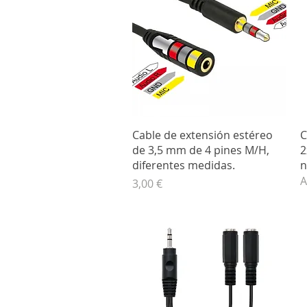
Vista rápida
Cable de extensión estéreo
C
de 3,5 mm de 4 pines M/H,
2
diferentes medidas.
n
A
Precio
3,00 €