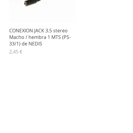
Vista rápida
CONEXION JACK 3.5 stereo
Macho / hembra 1 MTS (PS-
33/1) de NEDIS
Precio
2,45 €