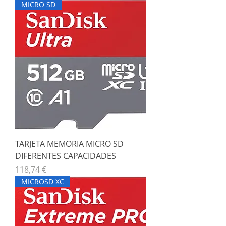
MICRO SD
TARJETA MEMORIA MICRO SD
DIFERENTES CAPACIDADES
Precio
118,74 €
MICROSD XC