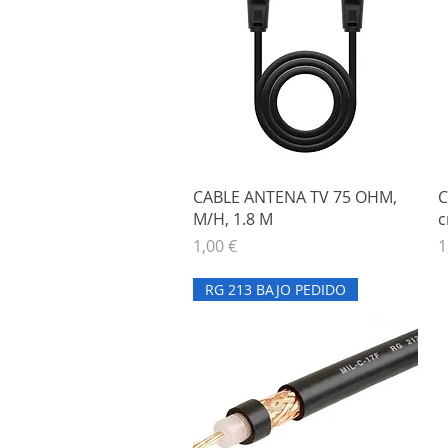
Vista rápida
CABLE ANTENA TV 75 OHM,
C
M/H, 1.8 M
c
Precio
P
1,00 €
1
RG 213 BAJO PEDIDO