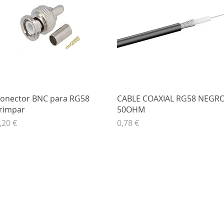
Vista rápida
Vista rápida
onector BNC para RG58
CABLE COAXIAL RG58 NEGR
rimpar
50OHM
recio
Precio
,20 €
0,78 €