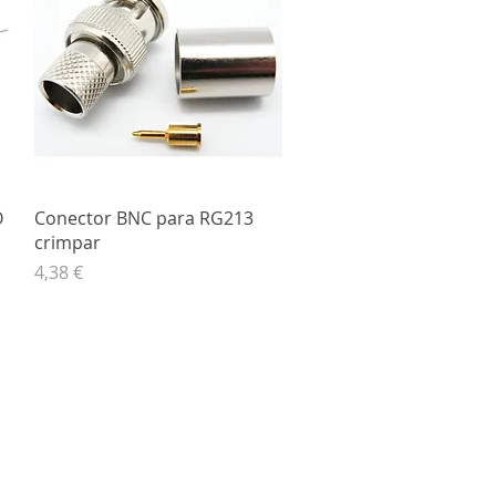
Vista rápida
O
Conector BNC para RG213
crimpar
Precio
4,38 €