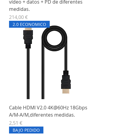
vídeo + datos + PD de diferentes
medidas.
Precio
214,00 €
2.0 ECONOMICO
Cable HDMI V2.0 4K@60Hz 18Gbps
A/M-A/M,diferentes medidas.
Precio
2,51 €
BAJO PEDIDO