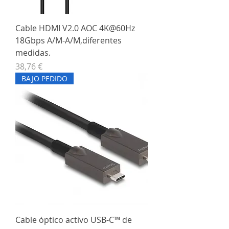
Cable HDMI V2.0 AOC 4K@60Hz
18Gbps A/M-A/M,diferentes
medidas.
Precio
38,76 €
BAJO PEDIDO
Cable óptico activo USB-C™ de