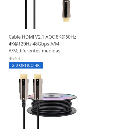
Cable HDMI V2.1 AOC 8K@60Hz
4K@120Hz 48Gbps A/M-
A/M,diferentes medidas.
Precio
46,53 €
2.0 OPTICO 4K