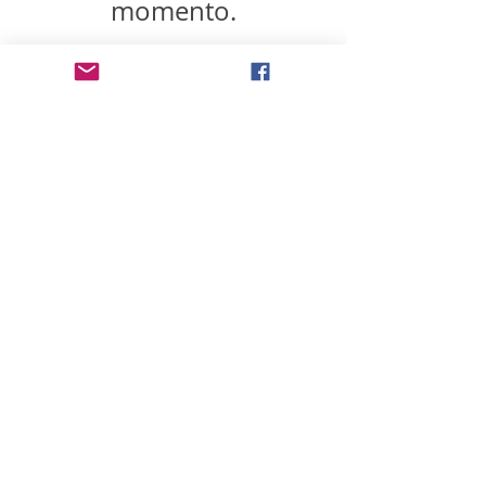
momento.
AVM CABLEVISUAL
Politica de privacidad
info@avmsoluciones.com
Condiciones de de ventas
©2020
www.avmcablevisual.com
. Todos los
derechos reservados.