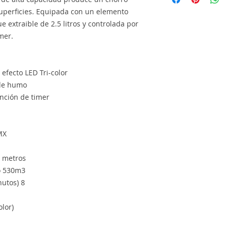
uperficies. Equipada con un elemento
e extraible de 2.5 litros y controlada por
mer.
fecto LED Tri-color
 de humo
nción de timer
MX
4 metros
o 530m3
utos) 8
lor)