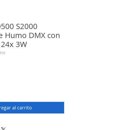
500 S2000
e Humo DMX con
 24x 3W
FHI
egar al carrito