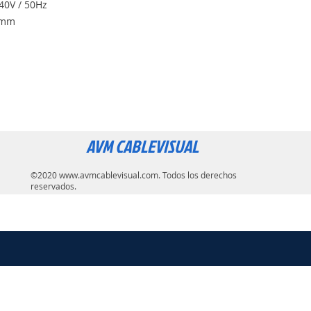
40V / 50Hz
 mm
AVM CABLEVISUAL
©2020
www.avmcablevisual.com
. Todos los derechos
reservados.