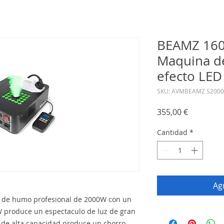
BEAMZ 160
Maquina d
efecto LED
SKU: AVMBEAMZ S2000
Precio
355,00 €
Cantidad
*
Agr
 de humo profesional de 2000W con un
3W produce un espectaculo de luz de gran
 de alta capacidad produce un chorro