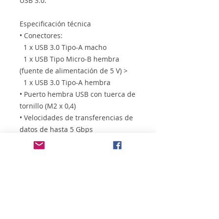
USB 3.0.
Especificación técnica
• Conectores:
1 x USB 3.0 Tipo-A macho
1 x USB Tipo Micro-B hembra
(fuente de alimentación de 5 V) >
1 x USB 3.0 Tipo-A hembra
• Puerto hembra USB con tuerca de
tornillo (M2 x 0,4)
• Velocidades de transferencias de
datos de hasta 5 Gbps
• Compatible con USB 2.0 y USB 1.1
• Cable de fibra óptica con
degradación de señal muy baja
• No se ve afectado por la
interferencia electromagnética
• Corriente de salida máxima: 900
mA