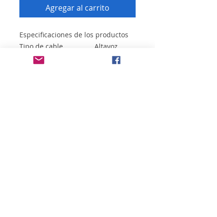
Agregar al carrito
Especificaciones de los productos
Tipo de cable
Altavoz
Material del conductor
CCA
Color
Negro/Rojo
Materiales
PVC
Diámetro de conductor
2x 2,5 mm²
Diámetro
6.4 x 3.2 mm
Longitud de cable
100.0 m