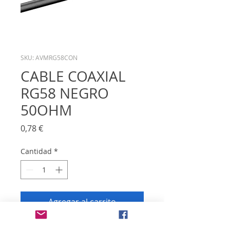
SKU: AVMRG58CON
CABLE COAXIAL
RG58 NEGRO
50OHM
Precio
0,78 €
Cantidad
*
Agregar al carrito