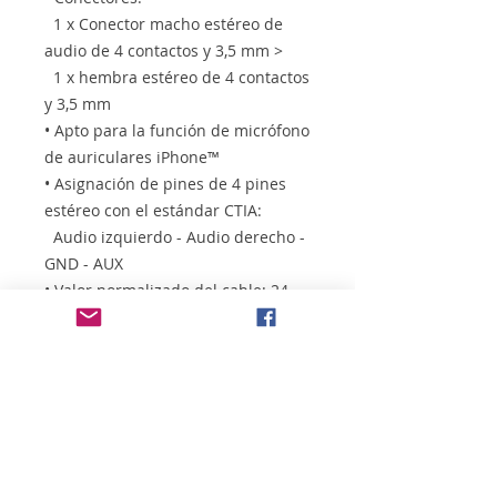
1 x Conector macho estéreo de
audio de 4 contactos y 3,5 mm >
1 x hembra estéreo de 4 contactos
y 3,5 mm
• Apto para la función de micrófono
de auriculares iPhone™
• Asignación de pines de 4 pines
estéreo con el estándar CTIA:
Audio izquierdo - Audio derecho -
GND - AUX
• Valor normalizado del cable: 24
AWG
• Longitud incluido conectores:
aprox. 5 m
• Contactos bañados en oro
• Color: negro