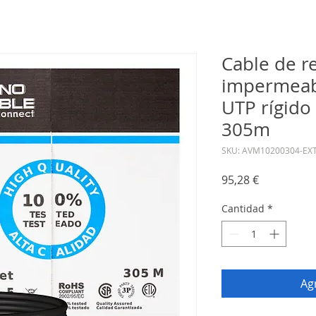
Cable de r
impermeabl
UTP rígido
305m
SKU: AVM10200304-EX
Precio
95,28 €
Cantidad
*
Agr