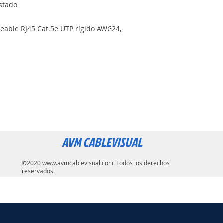
stado
meable RJ45 Cat.5e UTP rígido AWG24,
AVM CABLEVISUAL
©2020
www.avmcablevisual.com
. Todos los derechos
reservados.