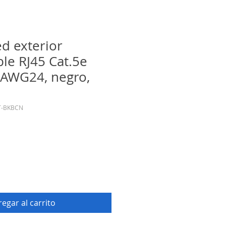
ed exterior
e RJ45 Cat.5e
 AWG24, negro,
T-BKBCN
egar al carrito