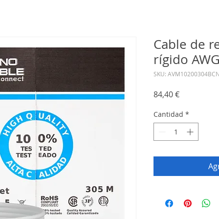
Cable de r
rígido AWG
SKU: AVM10200304BC
Precio
84,40 €
Cantidad
*
Agr