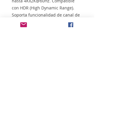
hasta 4Kx2K@60Hz. Compatible
con HDR (High Dynamic Range).
Soporta funcionalidad de canal de
retorno de audio. Permite 3D.
Compatible con hasta 32 canales
de audio digital no comprimido.
Longitud: 2 m Color: Negro
NormativaS: RoHS Test de
Funcionamiento: 100% testado
Contenido del paquete:
1 x Cable HDMI V2.0 4K@60Hz
18Gbps A/M-A/M 2 m, Negro
Información del embalaje:
Bolsa retail con autocierre Peso
aprox.(kg): 0,118 Medidas aprox.
(mm) alto/ancho/largo: 195/230/20