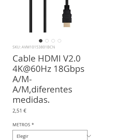
SKU: AVM10153801BCN
Cable HDMI V2.0
4K@60Hz 18Gbps
A/M-
A/M,diferentes
medidas.
Precio
2,51 €
METROS
*