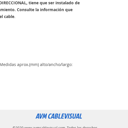
IRECCIONAL, tiene que ser instalado de
amiento. Consulte la información que
l cable
.
0 Medidas aprox.(mm) alto/ancho/largo:
AVM CABLEVISUAL
©2020
www.avmcablevisual.com
. Todos los derechos