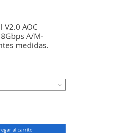
I V2.0 AOC
8Gbps A/M-
ntes medidas.
egar al carrito