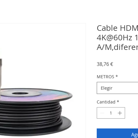
Cable HDM
4K@60Hz 1
A/M,difere
Precio
38,76 €
METROS
*
Elegir
Cantidad
*
Agr