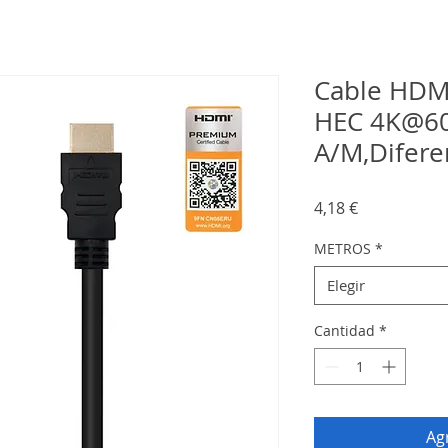
Cable HDM
HEC 4K@60
A/M,Difere
Precio
4,18 €
METROS
*
Elegir
Cantidad
*
Agr