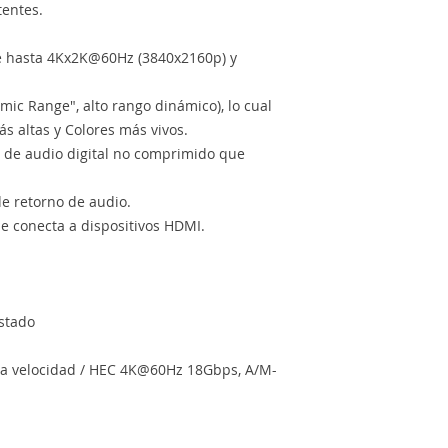
tentes.
de hasta 4Kx2K@60Hz (3840x2160p) y
ic Range", alto rango dinámico), lo cual
ás altas y Colores más vivos.
 de audio digital no comprimido que
e retorno de audio.
 conecta a dispositivos HDMI.
stado
ta velocidad / HEC 4K@60Hz 18Gbps, A/M-