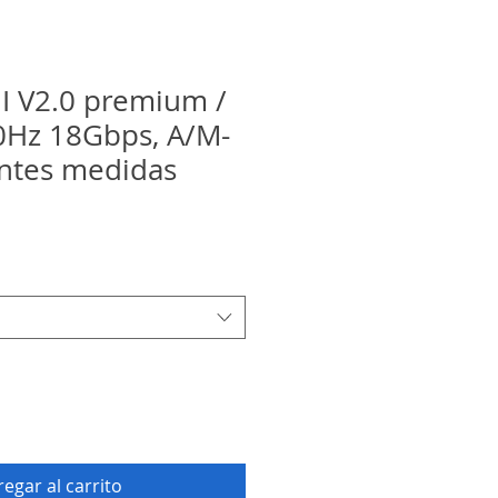
I V2.0 premium /
Hz 18Gbps, A/M-
ntes medidas
egar al carrito