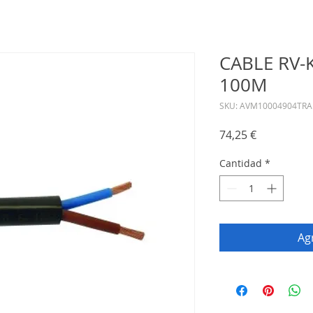
CABLE RV-K
100M
SKU: AVM10004904TRA
Precio
74,25 €
Cantidad
*
Agr