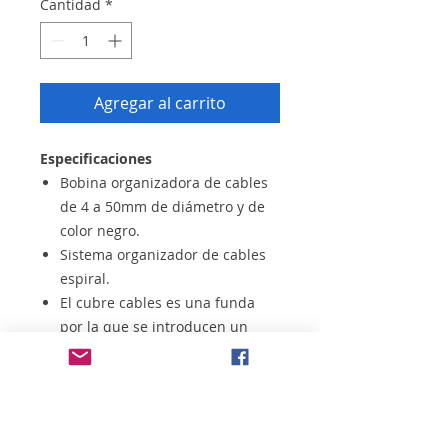
Cantidad
*
Agregar al carrito
Especificaciones
Bobina organizadora de cables
de 4 a 50mm de diámetro y de
color negro.
Sistema organizador de cables
espiral.
El cubre cables es una funda
por la que se introducen un
conjunto de cables en el interior
de forma que estos quedan
ordenados, protegidos y
agrupados.
Además mejora la estética de