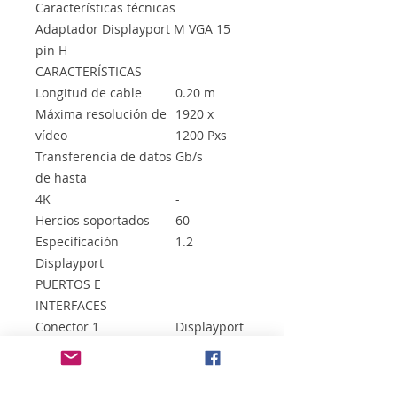
Características técnicas
Adaptador Displayport M VGA 15
pin H
CARACTERÍSTICAS
Longitud de cable
0.20 m
Máxima resolución de
1920 x
vídeo
1200 Pxs
Transferencia de datos
Gb/s
de hasta
4K
-
Hercios soportados
60
Especificación
1.2
Displayport
PUERTOS E
INTERFACES
Conector 1
Displayport
Conector 2
VGA
Género del conector
Macho -
Hembra