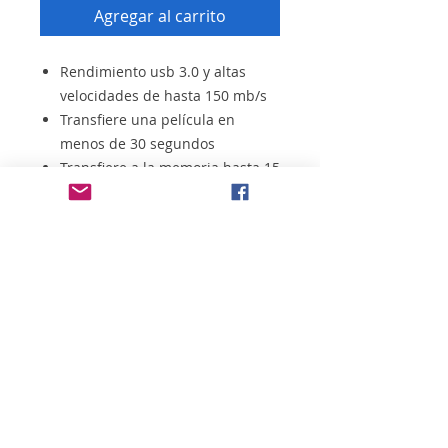
Agregar al carrito
Rendimiento usb 3.0 y altas
velocidades de hasta 150 mb/s
Transfiere una película en
menos de 30 segundos
Transfiere a la memoria hasta 15
veces más rápido que con las
memorias usb 2.0 estándar
Carcasa de metal elegante y
duradera
Protección con contraseña fácil
de usar para tus archivos
privados