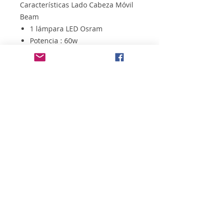
Características Lado Cabeza Móvil
Beam
1 lámpara LED Osram
Potencia : 60w
Anillo LED SMD
RGBw 4 in 1
Especificaciones Generales
Color de la Cabeza Móvil : Negro
Voltaje : AC90-240V, 50/60HZ
Potencia : 120W
Canales DMX : 17CH
Funcionamiento : DMX512, Auto,
Sonido, Maestro-esclavo
Dimensiones:
Diámetro : 15.5cm
Alto : 27.5cm
Profundo : 14.5cm
Comprar Oregon 120 Cabeza Móvil