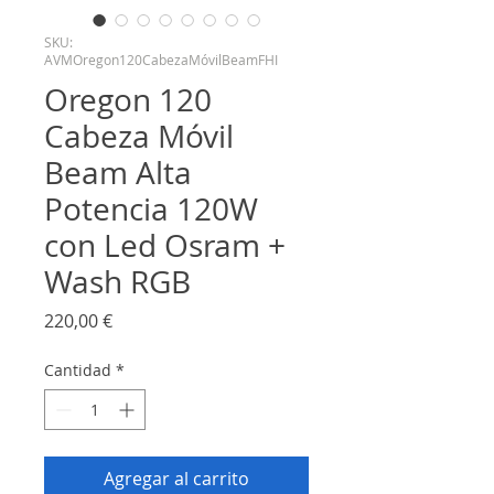
SKU:
AVMOregon120CabezaMóvilBeamFHI
Oregon 120
Cabeza Móvil
Beam Alta
Potencia 120W
con Led Osram +
Wash RGB
Precio
220,00 €
Cantidad
*
Agregar al carrito